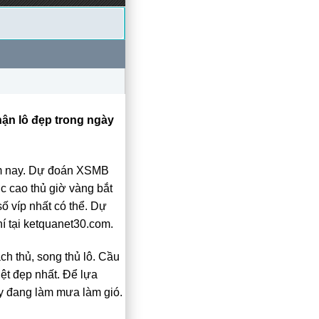
ận lô đẹp trong ngày
ôm nay. Dự đoán XSMB
c cao thủ giờ vàng bắt
ố víp nhất có thể. Dự
í tại ketquanet30.com.
h thủ, song thủ lô. Cầu
iệt đẹp nhất. Để lựa
y đang làm mưa làm gió.