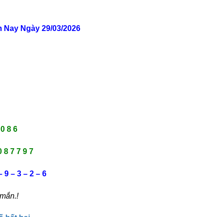
 Nay Ngày 29/03/2026
 0 8 6
0 8 7 7 9 7
– 9 – 3 – 2 – 6
mắn.!