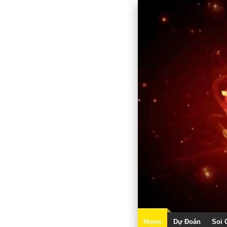
Bỏ
qua
nội
dung
Home
Dự Đoán
Soi 