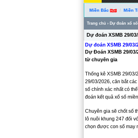
Miền Bắc
Miền T
Trang chủ
›
Dự đoán xổ số
Dự đoán XSMB 29/03/
Dự đoán XSMB 29/03/2
Dự Đoán XSMB 29/03/
từ chuyên gia
Thống kê XSMB 29/03/2
29/03/2026, căn bắt các
số chính xác nhất có th
đoán kết quả xổ số miề
Chuyên gia sẽ chốt số 
lô nuôi khung 247 đối vớ
chọn được con số may m