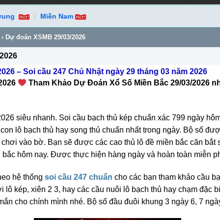
rung
Miền Nam
›
Dự đoán XSMB 29/03/2026
2026
026 – Soi cầu 247 Chủ Nhật ngày 29 tháng 03 năm 2026
2026
Tham Khảo Dự Đoán Xổ Số Miền Bắc 29/03/2026 nh
026 siêu nhanh. Soi cầu bạch thủ kép chuẩn xác 799 ngày h
 con lô bạch thủ hay song thủ chuẩn nhất trong ngày. Bộ số đượ
ể chơi vào bờ. Bạn sẽ được các cao thủ lô đề miền bắc căn bắt s
n bắc hôm nay. Được thực hiện hàng ngày và hoàn toàn miễn ph
theo hệ thống
soi cầu 247 chuẩn
cho các bạn tham khảo cầu bạc
i lô kép, xiên 2 3, hay các cầu nuôi lô bạch thủ hay chạm đặc b
ắn cho chính mình nhé. Bộ số đầu đuôi khung 3 ngày 6, 7 ngà