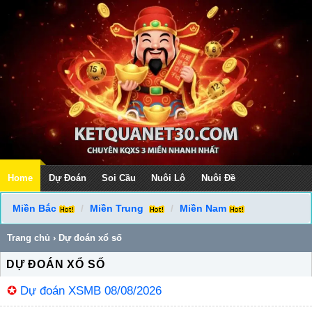
Bỏ
qua
nội
dung
Home
Dự Đoán
Soi Cầu
Nuôi Lô
Nuôi Đề
Miền Bắc
Miền Trung
Miền Nam
Trang chủ
›
Dự đoán xổ số
DỰ ĐOÁN XỔ SỐ
Dự đoán XSMB 08/08/2026