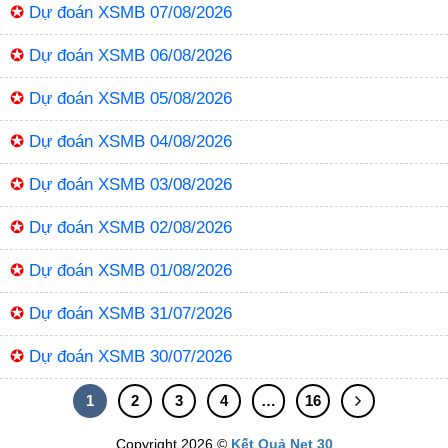
Dự đoán XSMB 07/08/2026
Dự đoán XSMB 06/08/2026
Dự đoán XSMB 05/08/2026
Dự đoán XSMB 04/08/2026
Dự đoán XSMB 03/08/2026
Dự đoán XSMB 02/08/2026
Dự đoán XSMB 01/08/2026
Dự đoán XSMB 31/07/2026
Dự đoán XSMB 30/07/2026
1
2
3
4
…
16
Copyright 2026 ©
Kết Quả Net 30