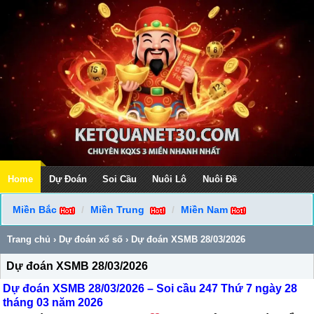
Bỏ
qua
nội
dung
Home
Dự Đoán
Soi Cầu
Nuôi Lô
Nuôi Đề
Miền Bắc
Miền Trung
Miền Nam
Trang chủ
›
Dự đoán xổ số
›
Dự đoán XSMB 28/03/2026
Dự đoán XSMB 28/03/2026
Dự đoán XSMB 28/03/2026 – Soi cầu 247 Thứ 7 ngày 28
tháng 03 năm 2026