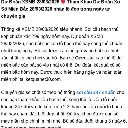
Dự Đoán XSMB 28/03/2026
Tham Khảo Dự Đoán Xổ
Số Miền Bắc 28/03/2026 nhận lô đẹp trong ngày từ
chuyên gia
Thống kê XSMB 28/03/2026 siêu nhanh. Soi cầu bạch thủ
kép chuẩn xác 799 ngày hôm nay. Dự đoán XSMB
28/03/2026, căn bắt các con lô bạch thủ hay song thủ chuẩn
nhất trong ngày. Bộ số được cao thủ giờ vàng bắt số chính
xác nhất có thể chơi vào bờ. Bạn sẽ được các cao thủ lô đề
miền bắc căn bắt số víp nhất có thể. Dự đoán kết quả xổ số
miền bắc hôm nay. Được thực hiện hàng ngày và hoàn toàn
miễn phí tại ketquanet30.com.
Chuyên gia sẽ chốt số theo hệ thống
soi cầu 247 chuẩn
cho
các bạn tham khảo cầu bạch thủ, song thủ lô. Cầu lô nuôi
khung 247 đối với lô kép, xiên 2 3, hay các cầu nuôi lô bạch
thủ hay chạm đặc biệt đẹp nhất. Để lựa chọn được con số
may mắn cho chính mình nhé. Bộ số đầu đuôi khung 3 ngày 6,