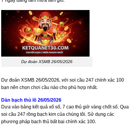
7 ngày đang làm mưa làm gió.
Dự đoán XSMB 26/05/2026
Dự đoán XSMB 26/05/2026, với soi cầu 247 chính xác 100
bạn nên chọn chơi cầu nào cho phù hợp nhất.
Dàn bạch thủ lô 26/05/2026
Dựa vào bảng kết quả xổ số, 7 cao thủ giờ vàng chốt số. Qua
soi cầu 247 rồng bạch kim của chúng tôi. Sử dụng các
phương pháp bạch thủ bất bại chính xác 100.