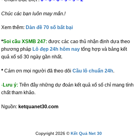
Chúc các bạn luôn may mắn.!
Xem thêm:
Dàn đề 70 số bất bại
*
Soi cầu XSMB 247:
được các cao thủ nhận định dựa theo
phương pháp
Lô đẹp 24h hôm nay
tổng hợp và bảng kết
quả xổ số 30 ngày gần nhất.
*
Cám ơn mọi người đã theo dõi
Cầu lô chuẩn 24h
.
⁃
Lưu ý:
Trên đây những dự đoán kết quả xổ số chỉ mang tính
chất tham khảo.
Nguồn:
ketquanet30.com
Copyright 2026 ©
Kết Quả Net 30