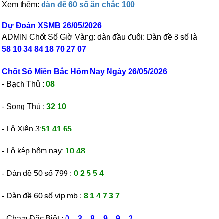
Xem thêm:
dàn đề 60 số ăn chắc 100
Dự Đoán XSMB 26/05/2026
ADMIN Chốt Số Giờ Vàng: dàn đầu đuôi: Dàn đề 8 số là
58 10 34 84 18 70 27 07
Chốt Số Miền Bắc Hôm Nay Ngày 26/05/2026
⁃ Bạch Thủ :
08
⁃ Song Thủ :
32 10
⁃ Lô Xiên 3:
51 41 65
⁃ Lô kép hôm nay:
10 48
⁃ Dàn đề 50 số 799 :
0 2 5 5 4
⁃ Dàn đề 60 số vip mb :
8 1 4 7 3 7
⁃ Chạm Đặc Biệt :
0 – 3 – 8 – 9 – 9 – 2