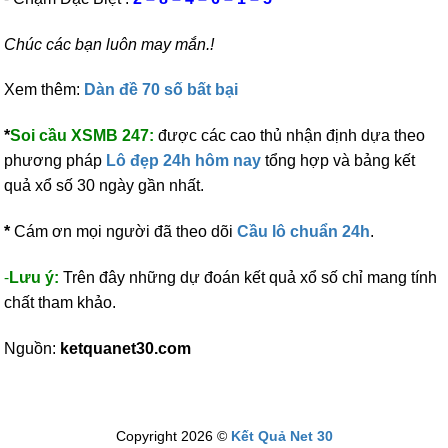
Chúc các bạn luôn may mắn.!
Xem thêm:
Dàn đề 70 số bất bại
*
Soi cầu XSMB 247:
được các cao thủ nhận định dựa theo
phương pháp
Lô đẹp 24h hôm nay
tổng hợp và bảng kết
quả xổ số 30 ngày gần nhất.
*
Cám ơn mọi người đã theo dõi
Cầu lô chuẩn 24h
.
⁃
Lưu ý:
Trên đây những dự đoán kết quả xổ số chỉ mang tính
chất tham khảo.
Nguồn:
ketquanet30.com
Copyright 2026 ©
Kết Quả Net 30