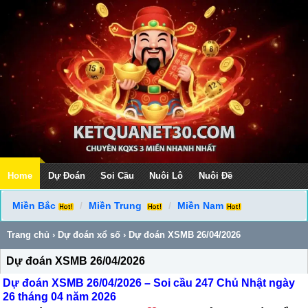
Bỏ
qua
nội
dung
Home
Dự Đoán
Soi Cầu
Nuôi Lô
Nuôi Đề
Miền Bắc
Miền Trung
Miền Nam
Trang chủ
›
Dự đoán xổ số
›
Dự đoán XSMB 26/04/2026
Dự đoán XSMB 26/04/2026
Dự đoán XSMB 26/04/2026 – Soi cầu 247 Chủ Nhật ngày
26 tháng 04 năm 2026