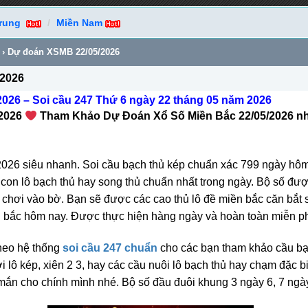
rung
Miền Nam
›
Dự đoán XSMB 22/05/2026
2026
026 – Soi cầu 247 Thứ 6 ngày 22 tháng 05 năm 2026
2026
Tham Khảo Dự Đoán Xổ Số Miền Bắc 22/05/2026 nh
026 siêu nhanh. Soi cầu bạch thủ kép chuẩn xác 799 ngày h
 con lô bạch thủ hay song thủ chuẩn nhất trong ngày. Bộ số đượ
ể chơi vào bờ. Bạn sẽ được các cao thủ lô đề miền bắc căn bắt s
n bắc hôm nay. Được thực hiện hàng ngày và hoàn toàn miễn ph
theo hệ thống
soi cầu 247 chuẩn
cho các bạn tham khảo cầu bạc
i lô kép, xiên 2 3, hay các cầu nuôi lô bạch thủ hay chạm đặc b
ắn cho chính mình nhé. Bộ số đầu đuôi khung 3 ngày 6, 7 ngà