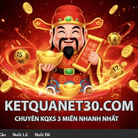
Cầu
Nuôi Lô
Nuôi Đề