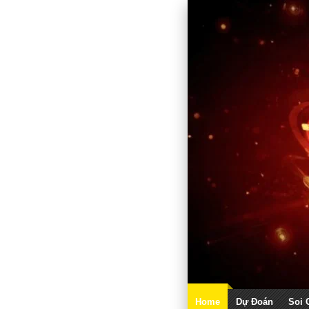
Bỏ
qua
nội
dung
Home
Dự Đoán
Soi 