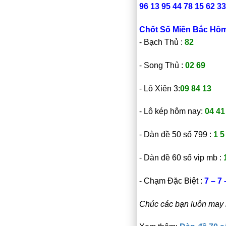
96 13 95 44 78 15 62 33
Chốt Số Miền Bắc Hôm
⁃ Bạch Thủ :
82
⁃ Song Thủ :
02 69
⁃ Lô Xiên 3:
09 84 13
⁃ Lô kép hôm nay:
04 41
⁃ Dàn đề 50 số 799 :
1 5
⁃ Dàn đề 60 số vip mb :
⁃ Chạm Đặc Biệt :
7 – 7 
Chúc các bạn luôn may 