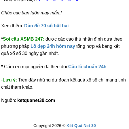
Chúc các bạn luôn may mắn.!
Xem thêm:
Dàn đề 70 số bất bại
*
Soi cầu XSMB 247:
được các cao thủ nhận định dựa theo
phương pháp
Lô đẹp 24h hôm nay
tổng hợp và bảng kết
quả xổ số 30 ngày gần nhất.
*
Cám ơn mọi người đã theo dõi
Cầu lô chuẩn 24h
.
⁃
Lưu ý:
Trên đây những dự đoán kết quả xổ số chỉ mang tính
chất tham khảo.
Nguồn:
ketquanet30.com
Copyright 2026 ©
Kết Quả Net 30