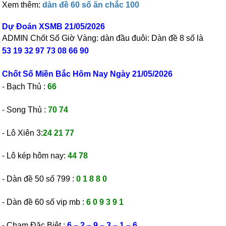
Xem thêm:
dàn đề 60 số ăn chắc 100
Dự Đoán XSMB 21/05/2026
ADMIN Chốt Số Giờ Vàng: dàn đầu đuôi: Dàn đề 8 số là
53 19 32 97 73 08 66 90
Chốt Số Miền Bắc Hôm Nay Ngày 21/05/2026
⁃ Bạch Thủ :
66
⁃ Song Thủ :
70 74
⁃ Lô Xiên 3:
24 21 77
⁃ Lô kép hôm nay:
44 78
⁃ Dàn đề 50 số 799 :
0 1 8 8 0
⁃ Dàn đề 60 số vip mb :
6 0 9 3 9 1
⁃ Chạm Đặc Biệt :
6 – 2 – 9 – 3 – 1 – 6