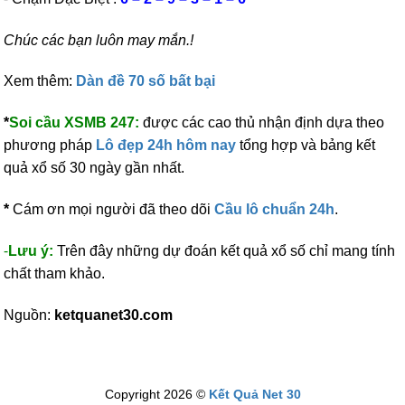
Chúc các bạn luôn may mắn.!
Xem thêm:
Dàn đề 70 số bất bại
*
Soi cầu XSMB 247:
được các cao thủ nhận định dựa theo
phương pháp
Lô đẹp 24h hôm nay
tổng hợp và bảng kết
quả xổ số 30 ngày gần nhất.
*
Cám ơn mọi người đã theo dõi
Cầu lô chuẩn 24h
.
⁃
Lưu ý:
Trên đây những dự đoán kết quả xổ số chỉ mang tính
chất tham khảo.
Nguồn:
ketquanet30.com
Copyright 2026 ©
Kết Quả Net 30