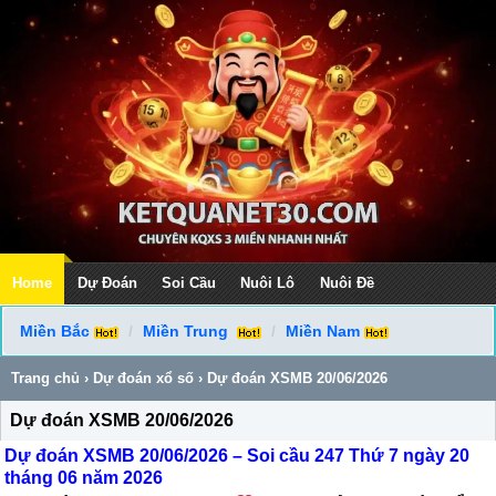
Bỏ
qua
nội
dung
Home
Dự Đoán
Soi Cầu
Nuôi Lô
Nuôi Đề
Miền Bắc
Miền Trung
Miền Nam
Trang chủ
›
Dự đoán xổ số
›
Dự đoán XSMB 20/06/2026
Dự đoán XSMB 20/06/2026
Dự đoán XSMB 20/06/2026 – Soi cầu 247 Thứ 7 ngày 20
tháng 06 năm 2026