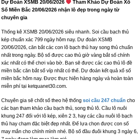
Dự Đoán XSMB 20/06/2026
Tham Khảo Dự Đoán Xổ
Số Miền Bắc 20/06/2026 nhận lô đẹp trong ngày từ
chuyên gia
Thống kê XSMB 20/06/2026 siêu nhanh. Soi cầu bạch thủ
kép chuẩn xác 799 ngày hôm nay. Dự đoán XSMB
20/06/2026, căn bắt các con lô bạch thủ hay song thủ chuẩn
nhất trong ngày. Bộ số được cao thủ giờ vàng bắt số chính
xác nhất có thể chơi vào bờ. Bạn sẽ được các cao thủ lô đề
miền bắc căn bắt số víp nhất có thể. Dự đoán kết quả xổ số
miền bắc hôm nay. Được thực hiện hàng ngày và hoàn toàn
miễn phí tại ketquanet30.com.
Chuyên gia sẽ chốt số theo hệ thống
soi cầu 247 chuẩn
cho
các bạn tham khảo cầu bạch thủ, song thủ lô. Cầu lô nuôi
khung 247 đối với lô kép, xiên 2 3, hay các cầu nuôi lô bạch
thủ hay chạm đặc biệt đẹp nhất. Để lựa chọn được con số
may mắn cho chính mình nhé. Bộ số đầu đuôi khung 3 ngày 6,