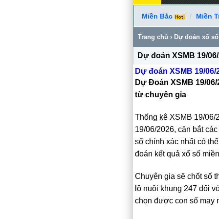
Miền Bắc
Miền T
Trang chủ
›
Dự đoán xổ số
Dự đoán XSMB 19/06/
Dự đoán XSMB 19/06/2
Dự Đoán XSMB 19/06/
từ chuyên gia
Thống kê XSMB 19/06/2
19/06/2026, căn bắt các
số chính xác nhất có th
đoán kết quả xổ số miề
Chuyên gia sẽ chốt số 
lô nuôi khung 247 đối vớ
chọn được con số may m