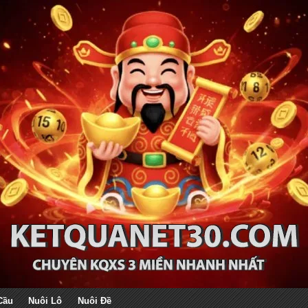
Cầu
Nuôi Lô
Nuôi Đề