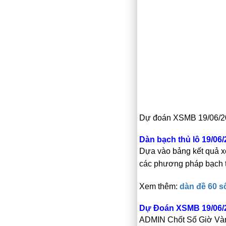
Dự đoán XSMB 19/06/202
Dàn bạch thủ lô 19/06
Dựa vào bảng kết quả xổ
các phương pháp bạch th
Xem thêm:
dàn đề 60 s
Dự Đoán XSMB 19/06/
ADMIN Chốt Số Giờ Vàng