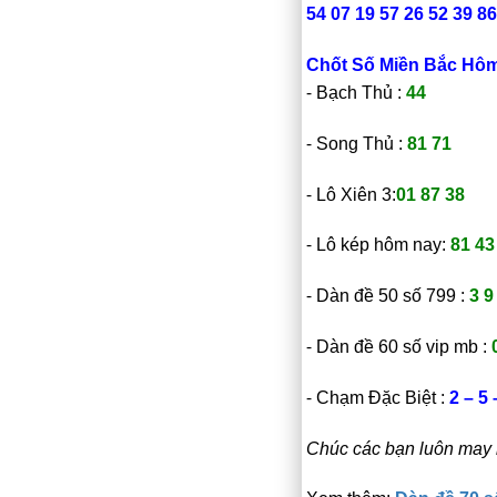
54 07 19 57 26 52 39 86
Chốt Số Miền Bắc Hôm
⁃ Bạch Thủ :
44
⁃ Song Thủ :
81 71
⁃ Lô Xiên 3:
01 87 38
⁃ Lô kép hôm nay:
81 43
⁃ Dàn đề 50 số 799 :
3 9
⁃ Dàn đề 60 số vip mb :
⁃ Chạm Đặc Biệt :
2 – 5 
Chúc các bạn luôn may 