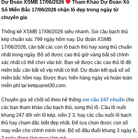
Dự Đoán XSMB 17/06/2026
Tham Khảo Dự Đoán Xổ
Số Miền Bắc 17/06/2026 nhận lô đẹp trong ngày từ
chuyên gia
Thống kê XSMB 17/06/2026 siêu nhanh. Soi cầu bạch thủ
kép chuẩn xác 799 ngày hôm nay. Dự đoán XSMB
17/06/2026, căn bắt các con lô bạch thủ hay song thủ chuẩn
nhất trong ngày. Bộ số được cao thủ giờ vàng bắt số chính
xác nhất có thể chơi vào bờ. Bạn sẽ được các cao thủ lô đề
miền bắc căn bắt số víp nhất có thể. Dự đoán kết quả xổ số
miền bắc hôm nay. Được thực hiện hàng ngày và hoàn toàn
miễn phí tại ketquanet30.com.
Chuyên gia sẽ chốt số theo hệ thống
soi cầu 247 chuẩn
cho
các bạn tham khảo cầu bạch thủ, song thủ lô. Cầu lô nuôi
khung 247 đối với lô kép, xiên 2 3, hay các cầu nuôi lô bạch
thủ hay chạm đặc biệt đẹp nhất. Để lựa chọn được con số
may mắn cho chính mình nhé. Bộ số đầu đuôi khung 3 ngày 6,