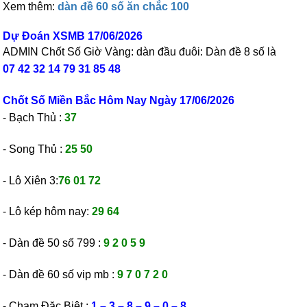
Xem thêm:
dàn đề 60 số ăn chắc 100
Dự Đoán XSMB 17/06/2026
ADMIN Chốt Số Giờ Vàng: dàn đầu đuôi: Dàn đề 8 số là
07 42 32 14 79 31 85 48
Chốt Số Miền Bắc Hôm Nay Ngày 17/06/2026
⁃ Bạch Thủ :
37
⁃ Song Thủ :
25 50
⁃ Lô Xiên 3:
76 01 72
⁃ Lô kép hôm nay:
29 64
⁃ Dàn đề 50 số 799 :
9 2 0 5 9
⁃ Dàn đề 60 số vip mb :
9 7 0 7 2 0
⁃ Chạm Đặc Biệt :
1 – 3 – 8 – 9 – 0 – 8