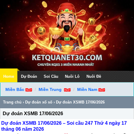
Bỏ
qua
nội
dung
Home
Dự Đoán
Soi Cầu
Nuôi Lô
Nuôi Đề
Miền Bắc
Miền Trung
Miền Nam
Trang chủ
›
Dự đoán xổ số
›
Dự đoán XSMB 17/06/2026
Dự đoán XSMB 17/06/2026
Dự đoán XSMB 17/06/2026 – Soi cầu 247 Thứ 4 ngày 17
tháng 06 năm 2026