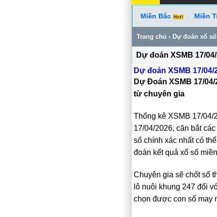
Miền Bắc
Miền T
Trang chủ
›
Dự đoán xổ số
Dự đoán XSMB 17/04/
Dự đoán XSMB 17/04/2
Dự Đoán XSMB 17/04/
từ chuyên gia
Thống kê XSMB 17/04/2
17/04/2026, căn bắt các
số chính xác nhất có th
đoán kết quả xổ số miề
Chuyên gia sẽ chốt số 
lô nuôi khung 247 đối vớ
chọn được con số may m