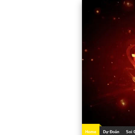
Bỏ
qua
nội
dung
Home
Dự Đoán
Soi 