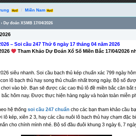
rung
Miền Nam
›
Dự đoán XSMB 17/04/2026
2026
026 – Soi cầu 247 Thứ 6 ngày 17 tháng 04 năm 2026
2026
Tham Khảo Dự Đoán Xổ Số Miền Bắc 17/04/2026 nh
026 siêu nhanh. Soi cầu bạch thủ kép chuẩn xác 799 ngày h
 con lô bạch thủ hay song thủ chuẩn nhất trong ngày. Bộ số đượ
ể chơi vào bờ. Bạn sẽ được các cao thủ lô đề miền bắc căn bắt s
n bắc hôm nay. Được thực hiện hàng ngày và hoàn toàn miễn ph
theo hệ thống
soi cầu 247 chuẩn
cho các bạn tham khảo cầu bạc
i lô kép, xiên 2 3, hay các cầu nuôi lô bạch thủ hay chạm đặc b
ắn cho chính mình nhé. Bộ số đầu đuôi khung 3 ngày 6, 7 ngà