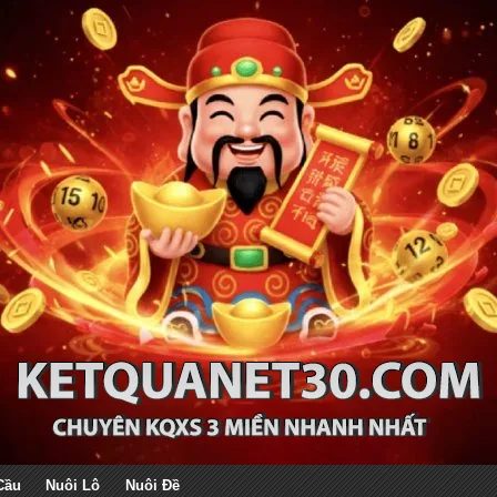
Cầu
Nuôi Lô
Nuôi Đề