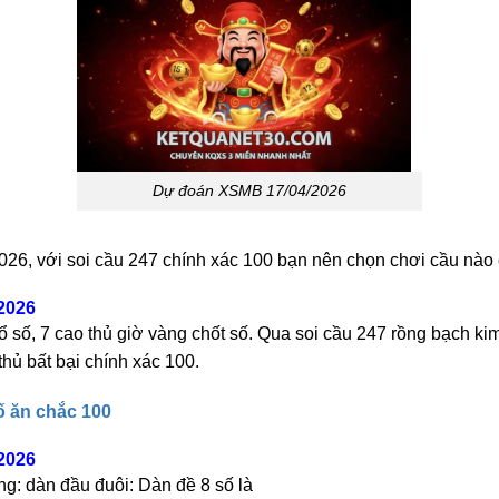
Dự đoán XSMB 17/04/2026
6, với soi cầu 247 chính xác 100 bạn nên chọn chơi cầu nào 
/2026
 số, 7 cao thủ giờ vàng chốt số. Qua soi cầu 247 rồng bạch ki
ủ bất bại chính xác 100.
ố ăn chắc 100
2026
: dàn đầu đuôi: Dàn đề 8 số là