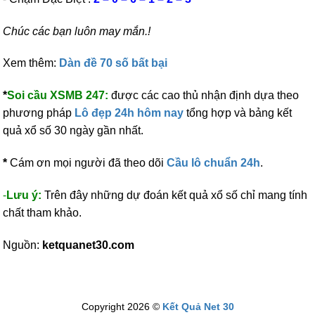
Chúc các bạn luôn may mắn.!
Xem thêm:
Dàn đề 70 số bất bại
*
Soi cầu XSMB 247:
được các cao thủ nhận định dựa theo
phương pháp
Lô đẹp 24h hôm nay
tổng hợp và bảng kết
quả xổ số 30 ngày gần nhất.
*
Cám ơn mọi người đã theo dõi
Cầu lô chuẩn 24h
.
⁃
Lưu ý:
Trên đây những dự đoán kết quả xổ số chỉ mang tính
chất tham khảo.
Nguồn:
ketquanet30.com
Copyright 2026 ©
Kết Quả Net 30