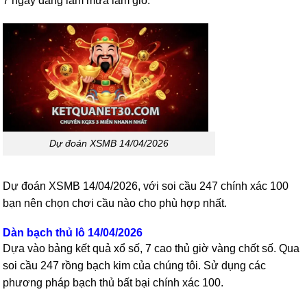
7 ngày đang làm mưa làm gió.
Dự đoán XSMB 14/04/2026
Dự đoán XSMB 14/04/2026, với soi cầu 247 chính xác 100
bạn nên chọn chơi cầu nào cho phù hợp nhất.
Dàn bạch thủ lô 14/04/2026
Dựa vào bảng kết quả xổ số, 7 cao thủ giờ vàng chốt số. Qua
soi cầu 247 rồng bạch kim của chúng tôi. Sử dụng các
phương pháp bạch thủ bất bại chính xác 100.