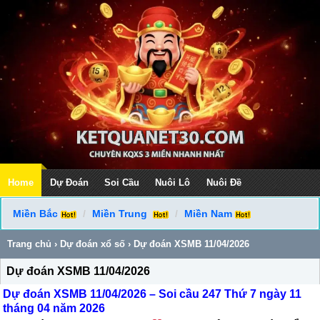
Bỏ
qua
nội
dung
Home
Dự Đoán
Soi Cầu
Nuôi Lô
Nuôi Đề
Miền Bắc
Miền Trung
Miền Nam
Trang chủ
›
Dự đoán xổ số
›
Dự đoán XSMB 11/04/2026
Dự đoán XSMB 11/04/2026
Dự đoán XSMB 11/04/2026 – Soi cầu 247 Thứ 7 ngày 11
tháng 04 năm 2026