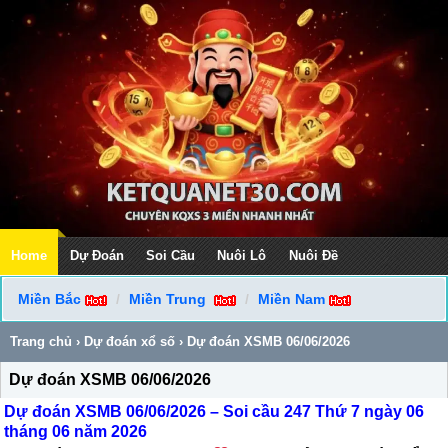
Bỏ
qua
nội
dung
Home
Dự Đoán
Soi Cầu
Nuôi Lô
Nuôi Đề
Miền Bắc
Miền Trung
Miền Nam
Trang chủ
›
Dự đoán xổ số
›
Dự đoán XSMB 06/06/2026
Dự đoán XSMB 06/06/2026
Dự đoán XSMB 06/06/2026 – Soi cầu 247 Thứ 7 ngày 06
tháng 06 năm 2026