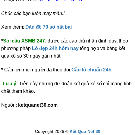
Chúc các bạn luôn may mắn.!
Xem thêm:
Dàn đề 70 số bất bại
*
Soi cầu XSMB 247:
được các cao thủ nhận định dựa theo
phương pháp
Lô đẹp 24h hôm nay
tổng hợp và bảng kết
quả xổ số 30 ngày gần nhất.
*
Cám ơn mọi người đã theo dõi
Cầu lô chuẩn 24h
.
⁃
Lưu ý:
Trên đây những dự đoán kết quả xổ số chỉ mang tính
chất tham khảo.
Nguồn:
ketquanet30.com
Copyright 2026 ©
Kết Quả Net 30