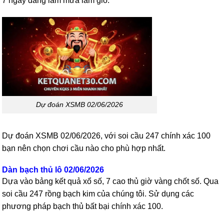
7 ngày đang làm mưa làm gió.
Dự đoán XSMB 02/06/2026
Dự đoán XSMB 02/06/2026, với soi cầu 247 chính xác 100
bạn nên chọn chơi cầu nào cho phù hợp nhất.
Dàn bạch thủ lô 02/06/2026
Dựa vào bảng kết quả xổ số, 7 cao thủ giờ vàng chốt số. Qua
soi cầu 247 rồng bạch kim của chúng tôi. Sử dụng các
phương pháp bạch thủ bất bại chính xác 100.