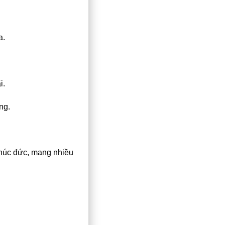
a.
i.
ng.
Phúc đức, mang nhiều