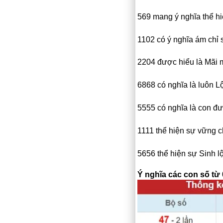
569 mang ý nghĩa thể hi
1102 có ý nghĩa ám chỉ 
2204 được hiểu là Mãi m
6868 có nghĩa là luôn L
5555 có nghĩa là con đ
1111 thể hiện sự vững c
5656 thể hiện sự Sinh lộ
Ý nghĩa các con số từ 