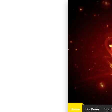
Bỏ
qua
nội
dung
Home
Dự Đoán
Soi 