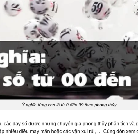
Ý nghĩa từng con lô từ 0 đến 99 theo phong thủy
ô, các dãy số được những chuyên gia phong thủy phân tích và 
p nhiều điều may mắn hoặc các vận xui rủi, … Cùng đón xem c