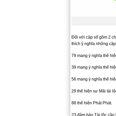
Đối với cặp số gồm 2 ch
thích ý nghĩa những cặp
79 mang ý nghĩa thể hiệ
39 mang ý nghĩa thể hiệ
56 mang ý nghĩa thể hiện
29 thể hiện sự Mãi tài lộ
88 thể hiện Phát Phát.
23 đảm bảo Tài lộc cân