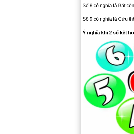
Số 8 có nghĩa là Bát còn
Số 9 có nghĩa là Cửu th
Ý nghĩa khi 2 số kết 