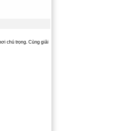
ơi chú trọng. Cùng giải