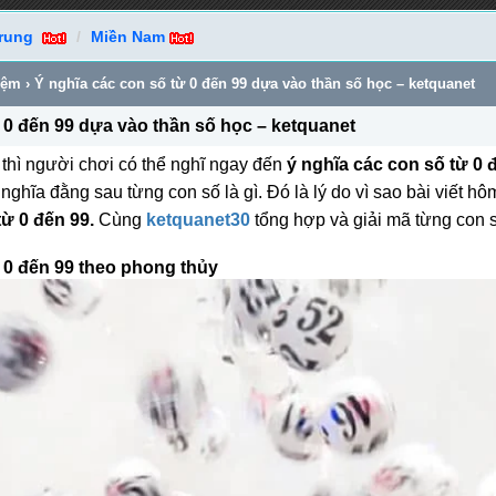
rung
Miền Nam
iệm
›
Ý nghĩa các con số từ 0 đến 99 dựa vào thần số học – ketquanet
 0 đến 99 dựa vào thần số học – ketquanet
 thì người chơi có thể nghĩ ngay đến
ý nghĩa các con số từ 0 
ý nghĩa đằng sau từng con số là gì. Đó là lý do vì sao bài viết h
từ 0 đến 99.
Cùng
ketquanet30
tổng hợp và giải mã từng con 
ừ 0 đến 99 theo phong thủy