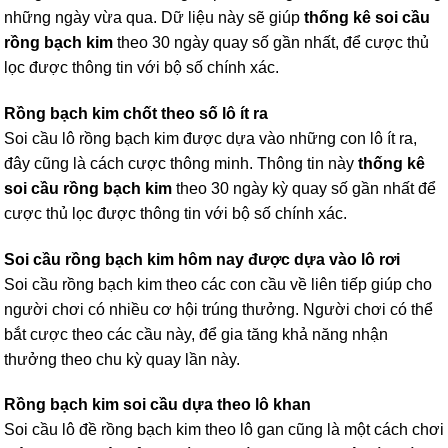
những ngày vừa qua. Dữ liệu này sẽ giúp
thống kê soi cầu
rồng bạch kim
theo 30 ngày quay số gần nhất, để cược thủ
lọc được thông tin với bộ số chính xác.
Rồng bạch kim chốt theo số lô ít ra
Soi cầu lô rồng bạch kim được dựa vào những con lô ít ra,
đây cũng là cách cược thông minh. Thông tin này
thống kê
soi cầu rồng bạch kim
theo 30 ngày kỳ quay số gần nhất để
cược thủ lọc được thông tin với bộ số chính xác.
Soi cầu rồng bạch kim hôm nay được dựa vào lô rơi
Soi cầu rồng bạch kim theo các con cầu về liên tiếp giúp cho
người chơi có nhiều cơ hội trúng thưởng. Người chơi có thể
bắt cược theo các cầu này, để gia tăng khả năng nhận
thưởng theo chu kỳ quay lần này.
Rồng bạch kim soi cầu dựa theo lô khan
Soi cầu lô đề rồng bạch kim theo lô gan cũng là một cách chơi