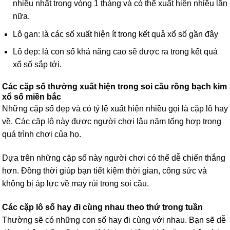
nhiều nhất trong vòng 1 tháng và có thể xuất hiện nhiều lần
nữa.
Lô gan: là các số xuất hiện ít trong kết quả xổ số gần đây
Lô đẹp: là con số khả năng cao sẽ được ra trong kết quả
xổ số sắp tới.
Các cặp số thường xuất hiện trong soi cầu rồng bạch kim
xổ số miền bắc
Những cặp số đẹp và có tỷ lệ xuất hiện nhiều gọi là cặp lô hay
về. Các cặp lô này được người chơi lâu năm tổng hợp trong
quá trình chơi của họ.
Dựa trên những cặp số này người chơi có thể dễ chiến thắng
hơn. Đồng thời giúp bạn tiết kiệm thời gian, công sức và
không bị áp lực về may rủi trong soi cầu.
Các cặp lô số hay đi cùng nhau theo thứ trong tuần
Thường sẽ có những con số hay đi cùng với nhau. Bạn sẽ dễ