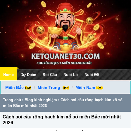
Bỏ
qua
nội
dung
Home
Dự Đoán
Soi Cầu
Nuôi Lô
Nuôi Đề
Miền Bắc
Miền Trung
Miền Nam
Trang chủ
›
Blog kinh nghiệm
›
Cách soi cầu rồng bạch kim xổ số
miền Bắc mới nhất 2026
Cách soi cầu rồng bạch kim xổ số miền Bắc mới nhất
2026