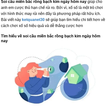
Soi cầu miền bắc rồng bạch kim ngày hôm nay
giúp cho
anh em cược thủ hạn chế rủi ro. Bởi vì, xổ số là một trò chơi
với hình thức may rủi nên đây là phương pháp rất hữu ích.
Bài viết này
ketquanet30
sẽ giúp bạn tìm hiểu chi tiết hơn về
cách chơi xổ số hiệu quả và dễ thắng cược hơn
Tìm hiểu về soi cầu miền bắc rồng bạch kim ngày hôm
nay