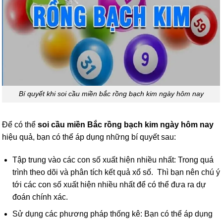
Bí quyết khi soi cầu miền bắc rồng bạch kim ngày hôm nay
Để có thể
soi cầu miền Bắc rồng bạch kim ngày hôm nay
hiệu quả, bạn có thể áp dụng những bí quyết sau:
Tập trung vào các con số xuất hiện nhiều nhất: Trong quá
trình theo dõi và phân tích kết quả xổ số. Thì bạn nên chú ý
tới các con số xuất hiện nhiều nhất để có thể đưa ra dự
đoán chính xác.
Sử dụng các phương pháp thống kê: Bạn có thể áp dụng