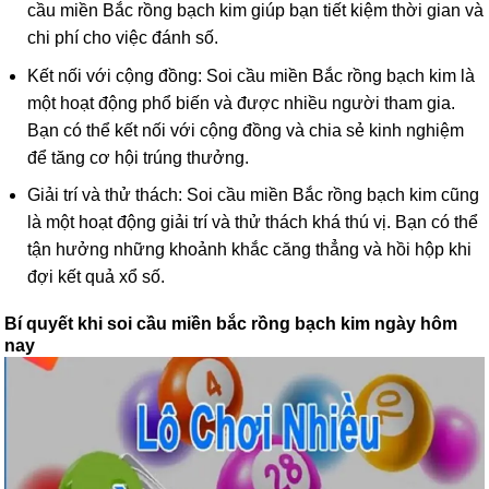
cầu miền Bắc rồng bạch kim giúp bạn tiết kiệm thời gian và
chi phí cho việc đánh số.
Kết nối với cộng đồng: Soi cầu miền Bắc rồng bạch kim là
một hoạt động phổ biến và được nhiều người tham gia.
Bạn có thể kết nối với cộng đồng và chia sẻ kinh nghiệm
để tăng cơ hội trúng thưởng.
Giải trí và thử thách: Soi cầu miền Bắc rồng bạch kim cũng
là một hoạt động giải trí và thử thách khá thú vị. Bạn có thể
tận hưởng những khoảnh khắc căng thẳng và hồi hộp khi
đợi kết quả xổ số.
Bí quyết khi soi cầu miền bắc rồng bạch kim ngày hôm
nay