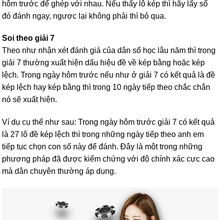
hôm trước để ghép với nhau. Nếu thấy lô kép thì hãy lấy số
đó đánh ngay, ngược lại không phải thì bỏ qua.
Soi theo giải 7
Theo như nhận xét đánh giá của dân số học lâu năm thì trong
giải 7 thường xuất hiện dấu hiệu đề về kép bằng hoặc kép
lệch. Trong ngày hôm trước nếu như ở giải 7 có kết quả là đề
kép lệch hay kép bằng thì trong 10 ngày tiếp theo chắc chắn
nó sẽ xuất hiện.
Ví dụ cụ thể như sau: Trong ngày hôm trước giải 7 có kết quả
là 27 lô đề kép lệch thì trong những ngày tiếp theo anh em
tiếp tục chọn con số này để đánh. Đây là một trong những
phương pháp đã được kiểm chứng với độ chính xác cực cao
mà dân chuyên thường áp dụng.