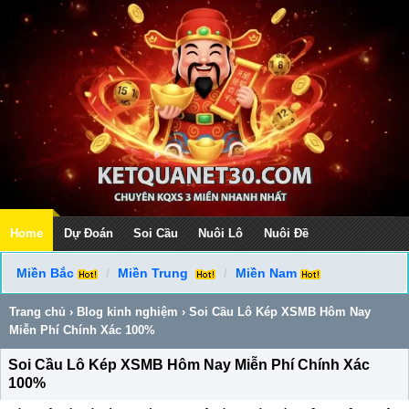
Bỏ
qua
nội
dung
Home
Dự Đoán
Soi Cầu
Nuôi Lô
Nuôi Đề
Miền Bắc
Miền Trung
Miền Nam
Trang chủ
›
Blog kinh nghiệm
›
Soi Cầu Lô Kép XSMB Hôm Nay
Miễn Phí Chính Xác 100%
Soi Cầu Lô Kép XSMB Hôm Nay Miễn Phí Chính Xác
100%