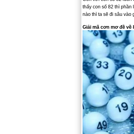
thấy con số 82 thì phần 
nào thì ta sẽ đi sâu vào
Giải mã cơn mơ đề về 8