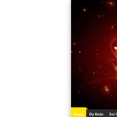
Bỏ
qua
nội
dung
Home
Dự Đoán
Soi 