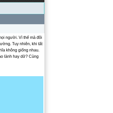
mọi người. Vì thế mà đôi
ường. Tuy nhiên, khi tất
hĩa không giống nhau.
báo lành hay dữ? Cùng