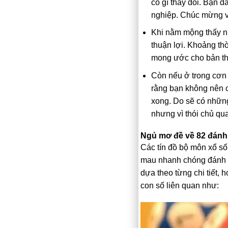
có gì thay đổi. Bạn đ
nghiệp. Chúc mừng v
Khi nằm mộng thấy nh
thuận lợi. Khoảng thờ
mong ước cho bản thâ
Còn nếu ở trong cơn 
rằng bạn không nên 
xong. Do sẽ có những
nhưng vì thói chủ qu
Ngủ mơ đề về 82 đánh
Các tín đồ bộ môn xổ s
mau nhanh chóng đánh c
dựa theo từng chi tiết,
con số liên quan như: