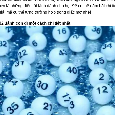
lớn là những điều tốt lành dành cho họ. Để có thể nắm bắt chi 
 giải mã cụ thể từng trường hợp trong giấc mơ nhé!
2 đánh con gì một cách chi tiết nhất