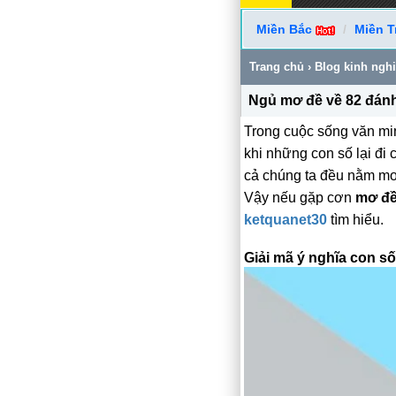
Miền Bắc
Miền T
Trang chủ
›
Blog kinh ngh
Ngủ mơ đề về 82 đánh
Trong cuộc sống văn minh
khi những con số lại đi 
cả chúng ta đều nằm mơ
Vậy nếu gặp cơn
mơ đề
ketquanet30
tìm hiểu.
Giải mã ý nghĩa con số