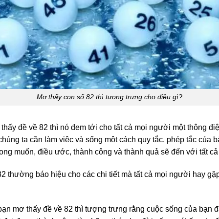
Mơ thấy con số 82 thì tượng trưng cho điều gì?
thấy đề về 82 thì nó đem tới cho tất cả mọi người một thông điệ
chúng ta cần làm việc và sống một cách quy tắc, phép tắc của b
ng muốn, điều ước, thành công và thành quả sẽ đến với tất cả
2 thường báo hiệu cho các chi tiết mà tất cả mọi người hay gặ
bạn mơ thấy đề về 82 thì tượng trưng rằng cuộc sống của bạn đ