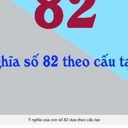
Ý nghĩa của con số 82 dựa theo cấu tạo