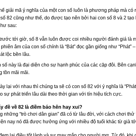
hể giải mã ý nghĩa của một con số luôn là phương pháp mà có 
 số 82 cũng như thế, do được tạo nên bởi hai con số 8 và 2 tạo 
như sau:
trước tới giờ, số 8 vẫn luôn được coi nhiều người đánh giá là 
 phiên âm của con số chính là “Bát” đọc gần giống như “Phát” 
hát lộc bền lâu.
n số này là đại diện cho sự hạnh phúc của các cặp đôi. Bên cạn
g tồn mãi mãi.
ày lại với nhau thì chúng ta sẽ có con số 82 với ý nghĩa là “Phá
sự phát triển lâu dài theo thời gian với tín hiệu tích cực.
y đề về 82 là điềm báo hên hay xui?
g những “trò chơi dân gian” đã có từ lâu đời, với cách chơi thử
iện nay nó đã được hưởng ứng với nhiều độ tuổi khác từ già tới
đem lại điều tốt lành và sự may mắn cho người mơ. Từ đó, khi