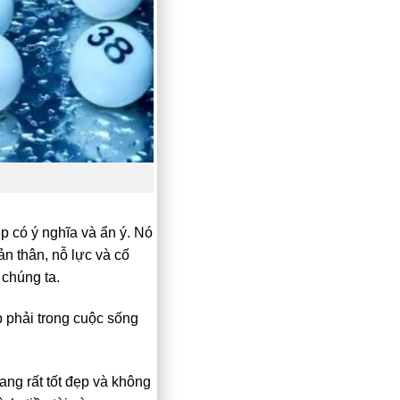
p có ý nghĩa và ẩn ý. Nó
ản thân, nỗ lực và cố
 chúng ta.
p phải trong cuộc sống
ang rất tốt đẹp và không