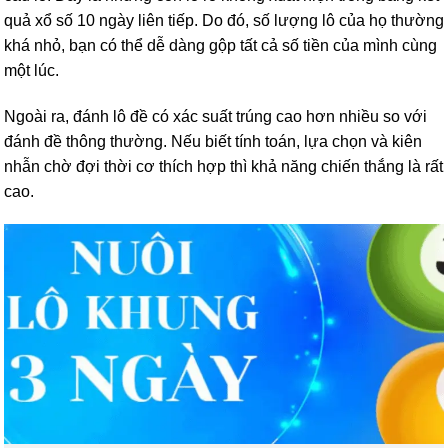
quả xổ số 10 ngày liên tiếp. Do đó, số lượng lô của họ thường
khá nhỏ, bạn có thể dễ dàng gộp tất cả số tiền của mình cùng
một lúc.
Ngoài ra, đánh lô đề có xác suất trúng cao hơn nhiều so với
đánh đề thông thường. Nếu biết tính toán, lựa chọn và kiên
nhẫn chờ đợi thời cơ thích hợp thì khả năng chiến thắng là rất
cao.