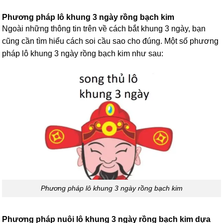
Phương pháp lô khung 3 ngày rồng bạch kim
Ngoài những thông tin trên về cách bắt khung 3 ngày, bạn
cũng cần tìm hiểu cách soi cầu sao cho đúng. Một số phương
pháp lô khung 3 ngày rồng bạch kim như sau:
Phương pháp lô khung 3 ngày rồng bạch kim
Phương pháp nuôi lô khung 3 ngày rồng bạch kim dựa