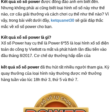
Kết quả xổ số power
được đông đảo anh em biết đến.
Nhưng không phải ai cũng biết loại hình xổ số này như thế
nào, cơ cấu giải thưởng và cách chơi cụ thể như thế nào? Vì
vậy, trong bài viết dưới đây,
ketquanet30
sẽ giải đáp thắc
mắc về xổ số power cho bạn.
Kết quả xổ số power là gì?
Xổ số Power hay cụ thể là Power 6*55 là loại hình xổ số điện
toán do công ty Vietlott ra mắt và phát hành lần đầu tiên vào
đầu tháng 8/2017. Cơ chế dự thưởng hấp dẫn của
kết quả xổ số power
đã thu hút rất nhiều người tham gia. Kỳ
quay thưởng của loại hình này thường được mở thưởng
hàng tuần vào lúc 18h thứ 3, thứ 5 và thứ 7.