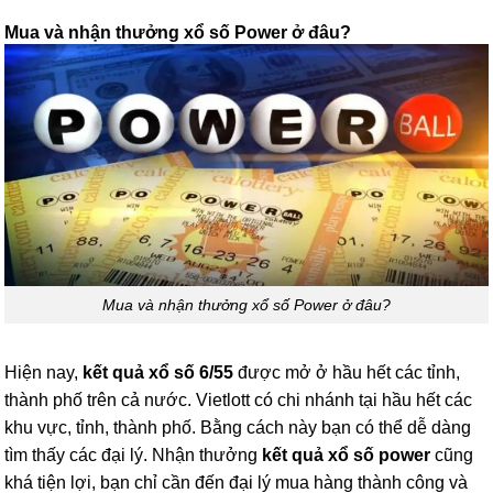
Mua và nhận thưởng xổ số Power ở đâu?
Mua và nhận thưởng xổ số Power ở đâu?
Hiện nay,
kết quả xổ số 6/55
được mở ở hầu hết các tỉnh,
thành phố trên cả nước. Vietlott có chi nhánh tại hầu hết các
khu vực, tỉnh, thành phố. Bằng cách này bạn có thể dễ dàng
tìm thấy các đại lý. Nhận thưởng
kết quả xổ số power
cũng
khá tiện lợi, bạn chỉ cần đến đại lý mua hàng thành công và