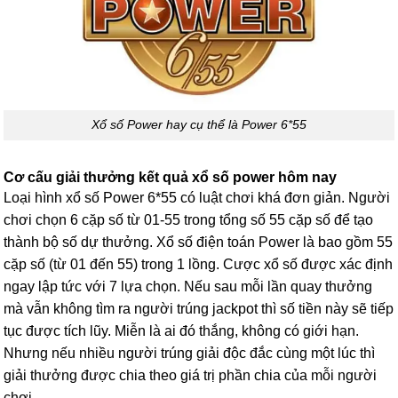
Xổ số Power hay cụ thể là Power 6*55
Cơ cấu giải thưởng kết quả xổ số power hôm nay
Loại hình xổ số Power 6*55 có luật chơi khá đơn giản. Người
chơi chọn 6 cặp số từ 01-55 trong tổng số 55 cặp số để tạo
thành bộ số dự thưởng. Xổ số điện toán Power là bao gồm 55
cặp số (từ 01 đến 55) trong 1 lồng. Cược xổ số được xác định
ngay lập tức với 7 lựa chọn. Nếu sau mỗi lần quay thưởng
mà vẫn không tìm ra người trúng jackpot thì số tiền này sẽ tiếp
tục được tích lũy. Miễn là ai đó thắng, không có giới hạn.
Nhưng nếu nhiều người trúng giải độc đắc cùng một lúc thì
giải thưởng được chia theo giá trị phần chia của mỗi người
chơi.