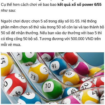
Cụ thể hơn cách chơi vé bao bao
kết quả xổ số power 6/55
như sau:
Người chơi được chọn 5 số trong dãy số 01-55. Hệ thống
phần mềm chọn số thứ sáu trong 50 số còn lại và tạo thành bộ
50 số để nhận thưởng. Nếu bạn vào dự thưởng với bao 5 thì
có tổng cộng 50 bộ số. Tương đương với 500.000 VND trên
mỗi vé mua.