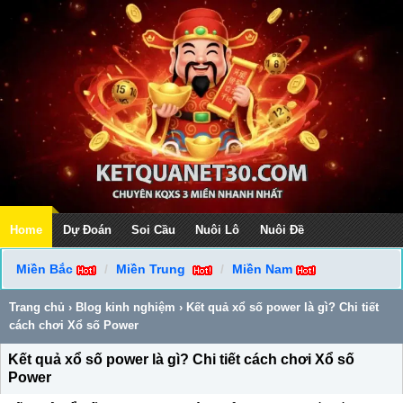
Bỏ
qua
nội
dung
Home
Dự Đoán
Soi Cầu
Nuôi Lô
Nuôi Đề
Miền Bắc
Miền Trung
Miền Nam
Trang chủ
›
Blog kinh nghiệm
›
Kết quả xổ số power là gì? Chi tiết
cách chơi Xổ số Power
Kết quả xổ số power là gì? Chi tiết cách chơi Xổ số
Power