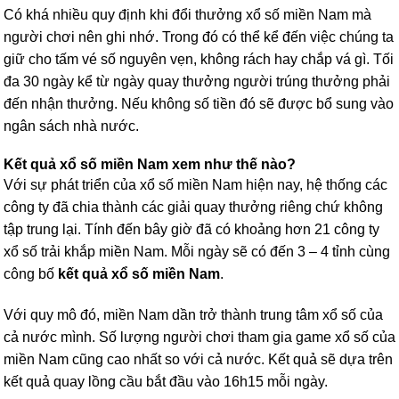
Có khá nhiều quy định khi đổi thưởng xổ số miền Nam mà
người chơi nên ghi nhớ. Trong đó có thể kể đến việc chúng ta
giữ cho tấm vé số nguyên vẹn, không rách hay chắp vá gì. Tối
đa 30 ngày kể từ ngày quay thưởng người trúng thưởng phải
đến nhận thưởng. Nếu không số tiền đó sẽ được bổ sung vào
ngân sách nhà nước.
Kết quả xổ số miền Nam xem như thế nào?
Với sự phát triển của xổ số miền Nam hiện nay, hệ thống các
công ty đã chia thành các giải quay thưởng riêng chứ không
tập trung lại. Tính đến bây giờ đã có khoảng hơn 21 công ty
xổ số trải khắp miền Nam. Mỗi ngày sẽ có đến 3 – 4 tỉnh cùng
công bố
kết quả xổ số miền Nam
.
Với quy mô đó, miền Nam dần trở thành trung tâm xổ số của
cả nước mình. Số lượng người chơi tham gia game xổ số của
miền Nam cũng cao nhất so với cả nước. Kết quả sẽ dựa trên
kết quả quay lồng cầu bắt đầu vào 16h15 mỗi ngày.