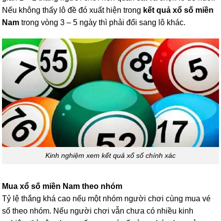
Nếu không thấy lô đề đó xuất hiện trong
kết quả xổ số miền
Nam
trong vòng 3 – 5 ngày thì phải đổi sang lô khác.
Kinh nghiệm xem kết quả xổ số chính xác
Mua xổ số miền Nam theo nhóm
Tỷ lệ thắng khá cao nếu một nhóm người chơi cùng mua vé
số theo nhóm. Nếu người chơi vẫn chưa có nhiều kinh