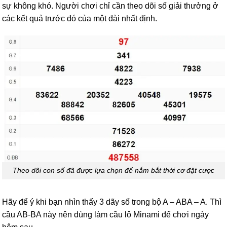
sự không khó. Người chơi chỉ cần theo dõi số giải thưởng ở
các kết quả trước đó của một đài nhất định.
Theo dõi con số đã được lựa chọn để nắm bắt thời cơ đặt cược
Hãy để ý khi bạn nhìn thấy 3 dãy số trong bộ A – ABA – A. Thì
cầu AB-BA này nên dùng làm cầu lô Minami để chơi ngày