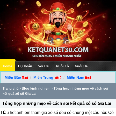
Bỏ
qua
nội
dung
Home
Dự Đoán
Soi Cầu
Nuôi Lô
Nuôi Đề
Miền Bắc
Miền Trung
Miền Nam
Trang chủ
›
Blog kinh nghiệm
›
Tổng hợp những mẹo về cách soi
kết quả xổ số Gia Lai
Tổng hợp những mẹo về cách soi kết quả xổ số Gia Lai
Hầu hết anh em tham gia xổ số đều có chung một câu hỏi: Có