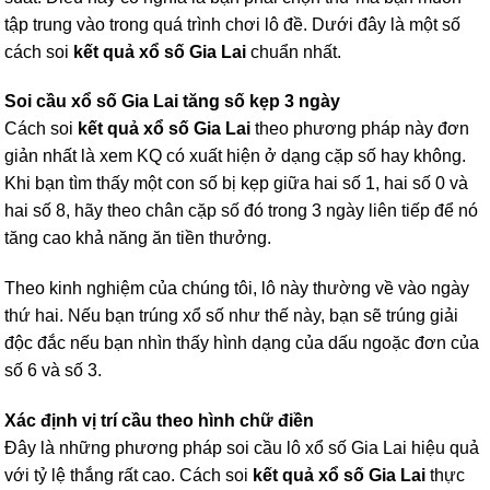
tập trung vào trong quá trình chơi lô đề. Dưới đây là một số
cách soi
kết quả xổ số Gia Lai
chuẩn nhất.
Soi cầu xổ số Gia Lai tăng số kẹp 3 ngày
Cách soi
kết quả xổ số Gia Lai
theo phương pháp này đơn
giản nhất là xem KQ có xuất hiện ở dạng cặp số hay không.
Khi bạn tìm thấy một con số bị kẹp giữa hai số 1, hai số 0 và
hai số 8, hãy theo chân cặp số đó trong 3 ngày liên tiếp để nó
tăng cao khả năng ăn tiền thưởng.
Theo kinh nghiệm của chúng tôi, lô này thường về vào ngày
thứ hai. Nếu bạn trúng xổ số như thế này, bạn sẽ trúng giải
độc đắc nếu bạn nhìn thấy hình dạng của dấu ngoặc đơn của
số 6 và số 3.
Xác định vị trí cầu theo hình chữ điền
Đây là những phương pháp soi cầu lô xổ số Gia Lai hiệu quả
với tỷ lệ thắng rất cao. Cách soi
kết quả xổ số Gia Lai
thực