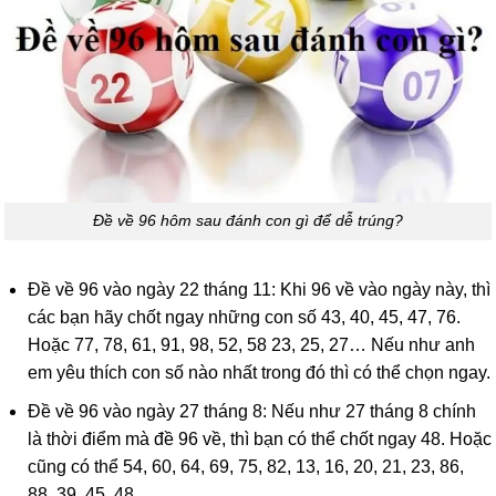
Đề về 96 hôm sau đánh con gì để dễ trúng?
Đề về 96 vào ngày 22 tháng 11: Khi 96 về vào ngày này, thì
các bạn hãy chốt ngay những con số 43, 40, 45, 47, 76.
Hoặc 77, 78, 61, 91, 98, 52, 58 23, 25, 27… Nếu như anh
em yêu thích con số nào nhất trong đó thì có thể chọn ngay.
Đề về 96 vào ngày 27 tháng 8: Nếu như 27 tháng 8 chính
là thời điểm mà đề 96 về, thì bạn có thể chốt ngay 48. Hoặc
cũng có thể 54, 60, 64, 69, 75, 82, 13, 16, 20, 21, 23, 86,
88, 39, 45, 48…