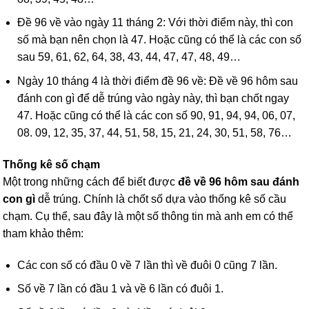
Đề 96 về vào ngày 11 tháng 2: Với thời điểm này, thì con
số mà bạn nên chọn là 47. Hoặc cũng có thể là các con số
sau 59, 61, 62, 64, 38, 43, 44, 47, 47, 48, 49…
Ngày 10 tháng 4 là thời điểm đề 96 về: Đề về 96 hôm sau
đánh con gì để dễ trúng vào ngày này, thì bạn chốt ngay
47. Hoặc cũng có thể là các con số 90, 91, 94, 94, 06, 07,
08. 09, 12, 35, 37, 44, 51, 58, 15, 21, 24, 30, 51, 58, 76…
Thống kê số chạm
Một trong những cách để biết được
đề về 96 hôm sau đánh
con gì
dễ trúng. Chính là chốt số dựa vào thống kê số cầu
chạm. Cụ thể, sau đây là một số thông tin mà anh em có thể
tham khảo thêm:
Các con số có đầu 0 về 7 lần thì về đuôi 0 cũng 7 lần.
Số về 7 lần có đầu 1 và về 6 lần có đuôi 1.