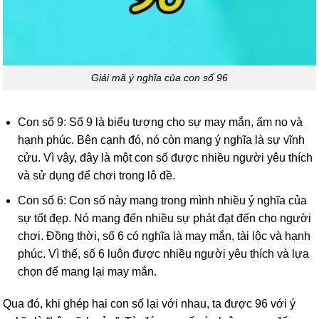
Giải mã ý nghĩa của con số 96
Con số 9: Số 9 là biểu tượng cho sự may mắn, ấm no và
hạnh phúc. Bên cạnh đó, nó còn mang ý nghĩa là sự vĩnh
cửu. Vì vậy, đây là một con số được nhiều người yêu thích
và sử dụng để chơi trong lô đề.
Con số 6: Con số này mang trong mình nhiều ý nghĩa của
sự tốt đẹp. Nó mang đến nhiều sự phát đạt đến cho người
chơi. Đồng thời, số 6 có nghĩa là may mắn, tài lộc và hạnh
phúc. Vì thế, số 6 luôn được nhiều người yêu thích và lựa
chọn để mang lại may mắn.
Qua đó, khi ghép hai con số lại với nhau, ta được 96 với ý