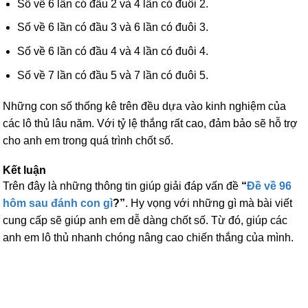
Số về 6 lần có đầu 2 và 4 lần có đuôi 2.
Số về 6 lần có đầu 3 và 6 lần có đuôi 3.
Số về 6 lần có đầu 4 và 4 lần có đuôi 4.
Số về 7 lần có đầu 5 và 7 lần có đuôi 5.
Những con số thống kê trên đều dựa vào kinh nghiệm của
các lô thủ lâu năm. Với tỷ lệ thắng rất cao, đảm bảo sẽ hỗ trợ
cho anh em trong quá trình chốt số.
Kết luận
Trên đây là những thông tin giúp giải đáp vấn đề
“
Đề về 96
hôm sau đánh con gì
?”
. Hy vọng với những gì mà bài viết
cung cấp sẽ giúp anh em dễ dàng chốt số. Từ đó, giúp các
anh em lô thủ nhanh chóng nâng cao chiến thắng của mình.