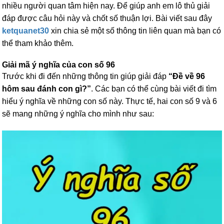
nhiều người quan tâm hiện nay. Để giúp anh em lô thủ giải
đáp được câu hỏi này và chốt số thuận lợi. Bài viết sau đây
ketquanet30
xin chia sẻ một số thông tin liên quan mà bạn có
thể tham khảo thêm.
Giải mã ý nghĩa của con số 96
Trước khi đi đến những thông tin giúp giải đáp
“Đề về 96
hôm sau đánh con gì?”
. Các bạn có thể cùng bài viết đi tìm
hiểu ý nghĩa về những con số này. Thực tế, hai con số 9 và 6
sẽ mang những ý nghĩa cho mình như sau: