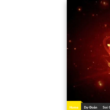
Bỏ
qua
nội
dung
Home
Dự Đoán
Soi 