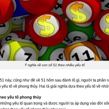
Ý nghĩa về con số 51 theo nhiều yếu tố
 51 này, cũng như đề về 51 hôm sau đánh lô gì, người ta phân ra
o yếu tố về phong thủy. Hai là giải nghĩa dựa theo yếu tố về nh
theo yếu tố phong thủy
 những yếu tố quan trọng và được người ta áp dụng vào đời sốn