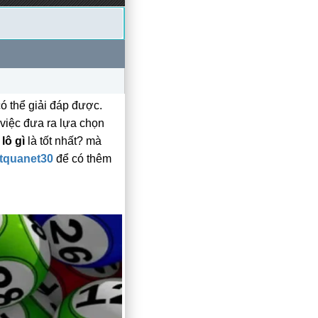
có thể giải đáp được.
việc đưa ra lựa chọn
lô gì
là tốt nhất? mà
tquanet30
để có thêm