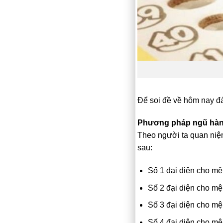
Để soi đề về hôm nay đ
Phương pháp ngũ hành
Theo người ta quan niệm
sau:
Số 1 đại diện cho mệ
Số 2 đại diện cho m
Số 3 đại diện cho m
Số 4 đại diện cho mệ