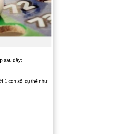
p sau đây:
i 1 con số. cụ thể như