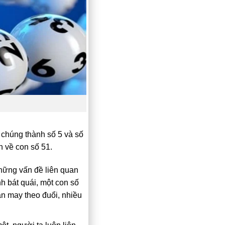
 chúng thành số 5 và số
n về con số 51.
những vấn đề liên quan
h bát quái, một con số
ận may theo đuổi, nhiều