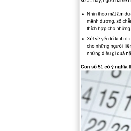
số 51 này, người ta sẽ 
Nhìn theo mặt âm dươn
mệnh dương, số chẵn
thích hợp cho những
Xét về yếu tố kinh dị
cho những người liên
những điều gì quá nặ
Con số 51 có ý nghĩa 