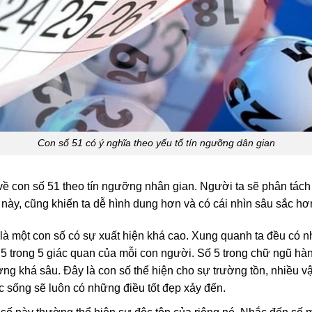
Con số 51 có ý nghĩa theo yếu tố tín ngưỡng dân gian
về con số 51 theo tín ngưỡng nhân gian. Người ta sẽ phân tách
 này, cũng khiến ta dễ hình dung hơn và có cái nhìn sâu sắc hơ
 là một con số có sự xuất hiện khá cao. Xung quanh ta đều có 
 5 trong 5 giác quan của mỗi con người. Số 5 trong chữ ngũ hàn
ợng khá sâu. Đây là con số thể hiện cho sự trường tồn, nhiều v
c sống sẽ luôn có những điều tốt đẹp xảy đến.