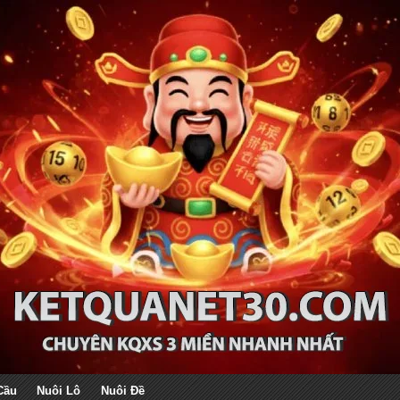
Cầu
Nuôi Lô
Nuôi Đề