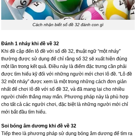
Cách nhận biết số đề 32 đánh con gì
Đánh 1 nháy khi đề về 32
Khi đề cập đến lô đề với số đề 32, thuật ngữ “một nháy”
thường được sử dụng để chỉ rằng số 32 sẽ xuất hiện đúng
một lần trong kết quả. Điều này là điểm đặc trưng cần phải
được tìm hiểu kỹ đối với những người mới chơi lô đề. “Lô đề
32 một nháy” được xem là một trong những cách đơn giản
nhất để chơi lô đề với số đề 32, và đã mang lại cho nhiều
người chiến thắng may mắn. Phương pháp này là phù hợp
cho tất cả các người chơi, đặc biệt là những người mới chỉ
mới bắt đầu tìm hiểu.
Soi bóng âm dương khi đề về 32
Tiếp theo là phương pháp sử dụng bóng âm dương để tìm ra