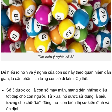
Tìm hiểu ý nghĩa số 32
Để hiểu rõ hơn về ý nghĩa của con số này theo quan niệm dân
gian, ta cần phân tích từng con số đi kèm. Cụ thể:
Số 3 được coi là con số may mắn, mang đến những điều
tốt đẹp cho con người. Từ xưa, nó được sử dụng là biểu
tượng cho chữ “tài”, đồng thời còn biểu thị sự kiên định và
ổn định.