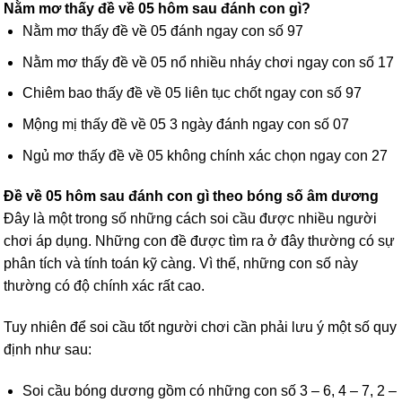
Nằm mơ thấy đề về 05 hôm sau đánh con gì?
Nằm mơ thấy đề về 05 đánh ngay con số 97
Nằm mơ thấy đề về 05 nổ nhiều nháy chơi ngay con số 17
Chiêm bao thấy đề về 05 liên tục chốt ngay con số 97
Mộng mị thấy đề về 05 3 ngày đánh ngay con số 07
Ngủ mơ thấy đề về 05 không chính xác chọn ngay con 27
Đề về 05 hôm sau đánh con gì theo bóng số âm dương
Đây là một trong số những cách soi cầu được nhiều người
chơi áp dụng. Những con đề được tìm ra ở đây thường có sự
phân tích và tính toán kỹ càng. Vì thế, những con số này
thường có độ chính xác rất cao.
Tuy nhiên để soi cầu tốt người chơi cần phải lưu ý một số quy
định như sau:
Soi cầu bóng dương gồm có những con số 3 – 6, 4 – 7, 2 –