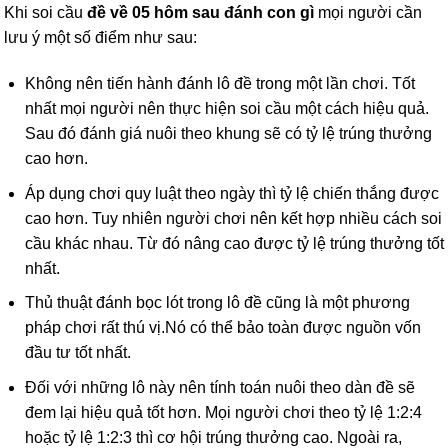
Khi soi cầu
đề về 05 hôm sau đánh con gì
mọi người cần
lưu ý một số điểm như sau:
Không nên tiến hành đánh lô đề trong một lần chơi. Tốt
nhất mọi người nên thực hiện soi cầu một cách hiệu quả.
Sau đó đánh giá nuôi theo khung sẽ có tỷ lệ trúng thưởng
cao hơn.
Áp dụng chơi quy luật theo ngày thì tỷ lệ chiến thắng được
cao hơn. Tuy nhiên người chơi nên kết hợp nhiều cách soi
cầu khác nhau. Từ đó nâng cao được tỷ lệ trúng thưởng tốt
nhất.
Thủ thuật đánh bọc lót trong lô đề cũng là một phương
pháp chơi rất thú vị.Nó có thể bảo toàn được nguồn vốn
đầu tư tốt nhất.
Đối với những lô này nên tính toán nuôi theo dàn đề sẽ
đem lại hiệu quả tốt hơn. Mọi người chơi theo tỷ lệ 1:2:4
hoặc tỷ lệ 1:2:3 thì cơ hội trúng thưởng cao. Ngoài ra,