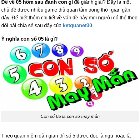
Đề về 05 hôm sau đánh con gì
để giành giải? Đây là một
chủ đề được nhiều game thủ quan tâm trong thời gian gần
đây. Để biết thêm chi tiết về vấn đề này mọi người có thể theo
dõi bài chia sẻ sau đây của
ketquanet30
.
Ý nghĩa con số 05 là gì?
Con số 05 là con số may mắn
Theo quan niệm dân gian thì số 5 được đọc là ngũ hoặc là