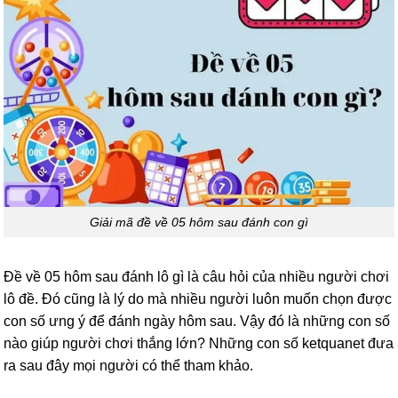
Giải mã đề về 05 hôm sau đánh con gì
Đề về 05 hôm sau đánh lô gì là câu hỏi của nhiều người chơi
lô đề. Đó cũng là lý do mà nhiều người luôn muốn chọn được
con số ưng ý để đánh ngày hôm sau. Vậy đó là những con số
nào giúp người chơi thắng lớn? Những con số ketquanet đưa
ra sau đây mọi người có thể tham khảo.