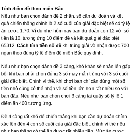
Tính điểm đề theo miền Bắc
Nếu như bạn chọn đánh đề 2 chân, số cần dự đoán và kết
quả chiến thắng chính là 2 số cuối của giải đặc biệt sẽ có tỷ lệ
ăn cược 1:70. Ví dụ như hôm nay bạn dự đoán con 12 với số
tiền là 10, tương ứng 10 điểm đề và kết quả giải đặc biệt
65312.
Cách tính tiền số đề
khi trúng giải và nhận được 700
ngàn theo đúng tỷ lệ điểm đề miền Bắc quy định.
Nếu như bạn chọn đánh đề 3 càng, khó khăn sẽ nhân lên gấp
bội khi bạn phải chọn đúng 3 số may mắn trùng với 3 số cuối
giải đặc biệt. Chính vì thế, khi chơi bạn chỉ cần dùng một số
tiền nhỏ cũng có thể nhận về số tiền lớn hơn rất nhiều so với
ban đầu. Nếu như bạn chọn chơi 3 càng tại quầy số tỷ lệ 1
điểm ăn 400 tương ứng.
Đề 4 càng rất khó để chiến thắng khi bạn cần dự đoán chính
xác lên đến 4 con số cuối của giải đặc biệt, chính vì thế nếu
như bạn thắng có thể ăn được rất nhiều tiền. Mức ăn cược