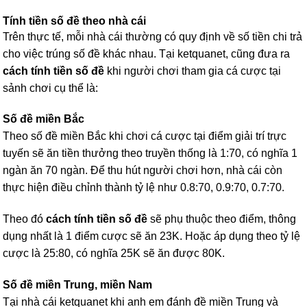
Tính tiền số đề theo nhà cái
Trên thực tế, mỗi nhà cái thường có quy định về số tiền chi trả
cho việc trúng số đề khác nhau. Tại ketquanet, cũng đưa ra
cách tính tiền số đề
khi người chơi tham gia cá cược tại
sảnh chơi cụ thể là:
Số đề miền Bắc
Theo số đề miền Bắc khi chơi cá cược tại điểm giải trí trực
tuyến sẽ ăn tiền thưởng theo truyền thống là 1:70, có nghĩa 1
ngàn ăn 70 ngàn. Để thu hút người chơi hơn, nhà cái còn
thực hiện điều chỉnh thành tỷ lệ như 0.8:70, 0.9:70, 0.7:70.
Theo đó
cách tính tiền số đề
sẽ phụ thuộc theo điểm, thông
dụng nhất là 1 điểm cược sẽ ăn 23K. Hoặc áp dụng theo tỷ lệ
cược là 25:80, có nghĩa 25K sẽ ăn được 80K.
Số đề miền Trung, miền Nam
Tại nhà cái ketquanet khi anh em đánh đề miền Trung và