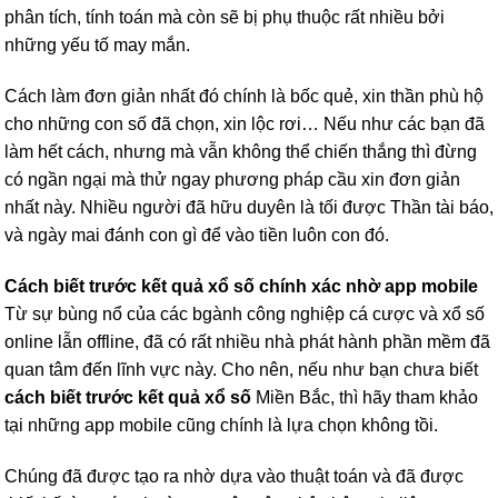
phân tích, tính toán mà còn sẽ bị phụ thuộc rất nhiều bởi
những yếu tố may mắn.
Cách làm đơn giản nhất đó chính là bốc quẻ, xin thần phù hộ
cho những con số đã chọn, xin lộc rơi… Nếu như các bạn đã
làm hết cách, nhưng mà vẫn không thể chiến thắng thì đừng
có ngần ngại mà thử ngay phương pháp cầu xin đơn giản
nhất này. Nhiều người đã hữu duyên là tối được Thần tài báo,
và ngày mai đánh con gì để vào tiền luôn con đó.
Cách biết trước kết quả xổ số chính xác nhờ app mobile
Từ sự bùng nổ của các bgành công nghiệp cá cược và xổ số
online lẫn offline, đã có rất nhiều nhà phát hành phần mềm đã
quan tâm đến lĩnh vực này. Cho nên, nếu như bạn chưa biết
cách biết trước kết quả xổ số
Miền Bắc, thì hãy tham khảo
tại những app mobile cũng chính là lựa chọn không tồi.
Chúng đã được tạo ra nhờ dựa vào thuật toán và đã được