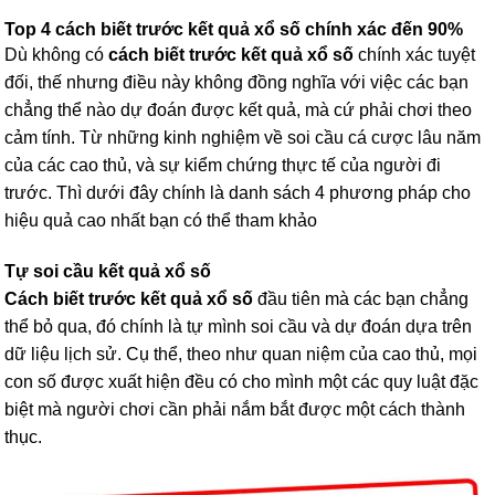
Top 4 cách biết trước kết quả xổ số chính xác đến 90%
Dù không có
cách biết trước kết quả xổ số
chính xác tuyệt
đối, thế nhưng điều này không đồng nghĩa với việc các bạn
chẳng thể nào dự đoán được kết quả, mà cứ phải chơi theo
cảm tính. Từ những kinh nghiệm về soi cầu cá cược lâu năm
của các cao thủ, và sự kiểm chứng thực tế của người đi
trước. Thì dưới đây chính là danh sách 4 phương pháp cho
hiệu quả cao nhất bạn có thể tham khảo
Tự soi cầu kết quả xổ số
Cách biết trước kết quả xổ số
đầu tiên mà các bạn chẳng
thể bỏ qua, đó chính là tự mình soi cầu và dự đoán dựa trên
dữ liệu lịch sử. Cụ thể, theo như quan niệm của cao thủ, mọi
con số được xuất hiện đều có cho mình một các quy luật đặc
biệt mà người chơi cần phải nắm bắt được một cách thành
thục.