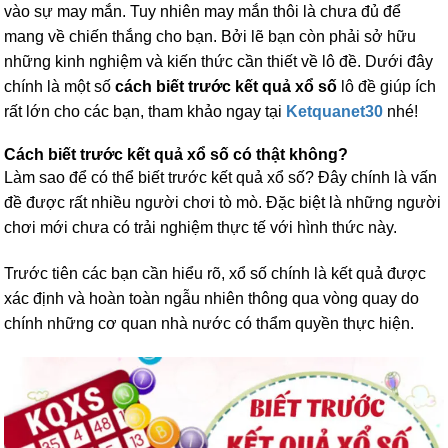
vào sự may mắn. Tuy nhiên may mắn thôi là chưa đủ để
mang về chiến thắng cho bạn. Bởi lẽ bạn còn phải sở hữu
những kinh nghiệm và kiến thức cần thiết về lô đề. Dưới đây
chính là một số
cách biết trước kết quả xổ số
lô đề giúp ích
rất lớn cho các bạn, tham khảo ngay tại
Ketquanet30
nhé!
Cách biết trước kết quả xổ số có thật không?
Làm sao để có thể biết trước kết quả xổ số? Đây chính là vấn
đề được rất nhiều người chơi tò mò. Đặc biệt là những người
chơi mới chưa có trải nghiệm thực tế với hình thức này.
Trước tiên các bạn cần hiểu rõ, xổ số chính là kết quả được
xác định và hoàn toàn ngẫu nhiên thông qua vòng quay do
chính những cơ quan nhà nước có thẩm quyền thực hiện.