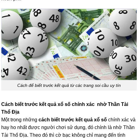
Cách để biết trước kết quả từ các trang soi cầu uy tín
Cách biết trước kết quả xổ số chính xác nhờ Thần Tài
Thổ Địa
Một trong những
cách biết trước kết quả xổ số
chính xác và
hay ho nhất được người chơi sử dụng, đó chính là nhờ Thần
Tài Thổ Địa. Theo đó thì cờ bạc không chỉ mang đến tính