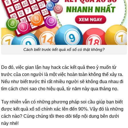
Cách biết trước kết quả xổ số có thật không?
Do đó, việc gian lận hay hack các kết quả theo ý muốn từ
trước của con người là một việc hoàn toàn không thể xảy ra.
Nếu như biết trước thì rất nhiều người sẽ không đua nhau đi
tìm cách chơi sao cho hiệu quả, từ năm này qua tháng nọ.
Tuy nhiên vẫn có những phương pháp soi cầu giúp bạn biết
được kết quả xổ số chính xác lên đến 90%. Vậy đó là những
cách nào? Cùng chúng tôi theo dõi tiếp nội dung bên dưới
này nhé!