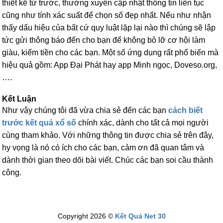
thiết kế từ trước, thường xuyên cập nhật thông tin liên tục
cũng như tính xác suất để chọn số đẹp nhất. Nếu như nhận
thấy dấu hiệu của bất cứ quy luật lặp lại nào thì chúng sẽ lập
tức gửi thông báo đến cho bạn để không bỏ lỡ cơ hội làm
giàu, kiếm tiền cho các bạn. Một số ứng dụng rất phổ biến mà
hiệu quả gồm: App Đại Phát hay app Minh ngọc, Doveso.org,
….
Kết Luận
Như vậy chúng tôi đã vừa chia sẻ đến các bạn
cách biết
trước kết quả xổ số
chính xác, dành cho tất cả mọi người
cùng tham khảo. Với những thông tin được chia sẻ trên đây,
hy vọng là nó có ích cho các bạn, cảm ơn đã quan tâm và
dành thời gian theo dõi bài viết. Chúc các bạn soi cầu thành
công.
Copyright 2026 ©
Kết Quả Net 30